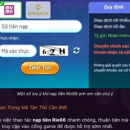
Một số lưu ý khi nạp tiền Rio66 anh em cần chú ý
uan Trọng Mà Tân Thủ Cần Biết
ến việc thao tác
nạp tiền
Rio66
nhanh chóng, thuận tiện mà 
ãy truy cập vào cổng game để được hỗ trợ sớm nhất.