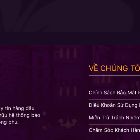
VỀ CHÚNG TÔ
Chính Sách Bảo Mật 
Điều Khoản Sử Dụng 
y tín hàng đầu
 hữu hệ thống bảo
Miễn Trừ Trách Nhiệ
ong phú.
Chăm Sóc Khách Hàn