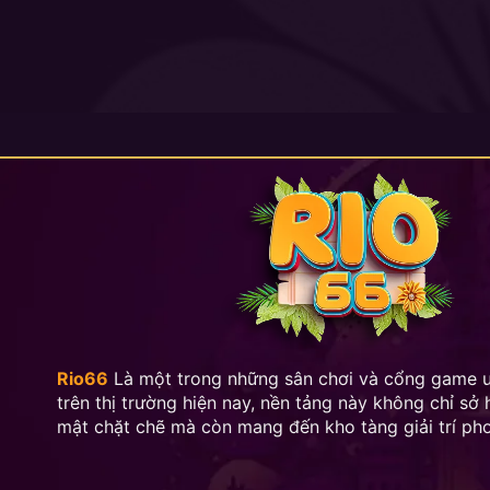
Rio66
Là một trong những sân chơi và cổng game u
trên thị trường hiện nay, nền tảng này không chỉ sở
mật chặt chẽ mà còn mang đến kho tàng giải trí ph