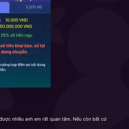
được nhiều anh em rất quan tâm. Nếu còn bất cứ