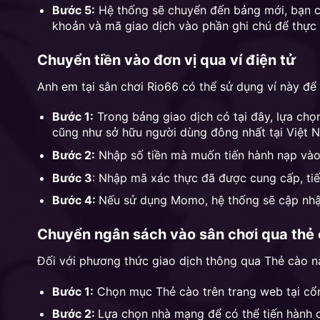
Bước 5:
Hệ thống sẽ chuyển đến bảng mới, bạn cần
khoản và mã giao dịch vào phần ghi chú để thực
Chuyển tiền vào đơn vị qua ví điện tử
Anh em tại sân chơi Rio66 có thể sử dụng ví này để 
Bước 1:
Trong bảng giao dịch có tại đây, lựa chọn
cũng như sở hữu người dùng đông nhất tại Việt 
Bước 2:
Nhập số tiền mà muốn tiến hành nạp vào 
Bước 3
: Nhập mã xác thực đã được cung cấp, tiế
Bước 4:
Nếu sử dụng Momo, hệ thống sẽ cập nhật
Chuyển ngân sách vào sân chơi qua thẻ
Đối với phương thức giao dịch thông qua Thẻ cào nà
Bước 1:
Chọn mục Thẻ cào trên trang web tại cổn
Bước 2:
Lựa chọn nhà mạng để có thể tiến hành 