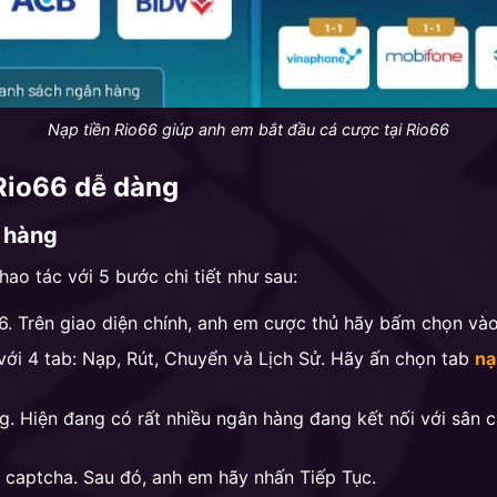
Nạp tiền Rio66 giúp anh em bắt đầu cá cược tại Rio66
 Rio66 dễ dàng
n hàng
thao tác với 5 bước chi tiết như sau:
. Trên giao diện chính, anh em cược thủ hãy bấm chọn vào
với 4 tab: Nạp, Rút, Chuyển và Lịch Sử. Hãy ấn chọn tab
nạ
g. Hiện đang có rất nhiều ngân hàng đang kết nối với sâ
 captcha. Sau đó, anh em hãy nhấn Tiếp Tục.