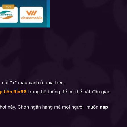
 nút “+” màu xanh ở phía trên.
p tiền Rio66
trong hệ thống để có thể bắt đầu giao
n chơi này. Chọn ngân hàng mà mọi người muốn
nạp